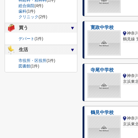
神経科・精神科
(1件)
総合病院
(4件)
歯科
(1件)
クリニック
(2件)
寛政中学校
買う
神奈
デパート
(1件)
鶴見線 
生活
市役所・区役所
(1件)
図書館
(1件)
寺尾中学校
京浜東北
鶴見中学校
京浜東北