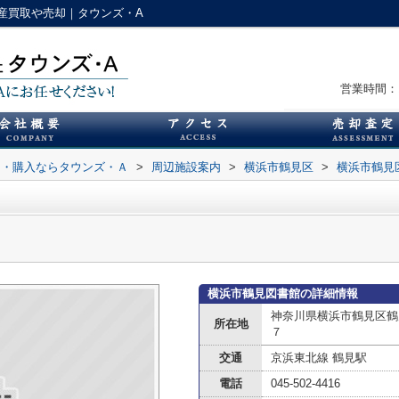
産買取や売却｜タウンズ・A
営業時間：1
却・購入ならタウンズ・Ａ
>
周辺施設案内
>
横浜市鶴見区
>
横浜市鶴見
横浜市鶴見図書館の詳細情報
神奈川県横浜市鶴見区鶴
所在地
７
交通
京浜東北線 鶴見駅
電話
045-502-4416