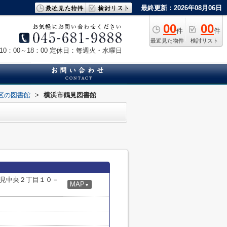
最終更新：2026年08月06日
00
00
件
件
最近見た物件
検討リスト
0：00～18：00
定休日：毎週火・水曜日
区の図書館
>
横浜市鶴見図書館
見中央２丁目１０－
MAP
▼