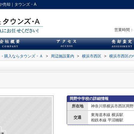
や売却｜タウンズ・A
営業時間：1
却・購入ならタウンズ・Ａ
>
周辺施設案内
>
横浜市西区
>
横浜市西区の
岡野中学校の詳細情報
所在地
神奈川県横浜市西区岡野
東海道本線 横浜駅
交通
相鉄本線 平沼橋駅