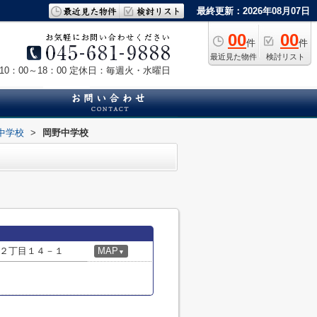
最終更新：2026年08月07日
00
00
件
件
最近見た物件
検討リスト
0：00～18：00
定休日：毎週火・水曜日
中学校
>
岡野中学校
２丁目１４－１
MAP
▼