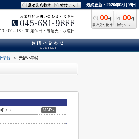
最終更新：2026年08月09日
00
00
件
件
最近見た物件
検討リスト
0：00～18：00
定休日：毎週火・水曜日
小学校
>
元街小学校
町３６
MAP
▼