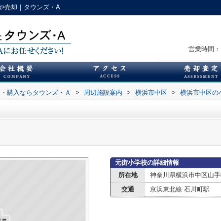
や売却｜タウンズ・A
営業時間：1
却・購入ならタウンズ・Ａ
>
周辺施設案内
>
横浜市中区
>
横浜市中区の
元街小学校の詳細情報
所在地
神奈川県横浜市中区山手
交通
京浜東北線 石川町駅