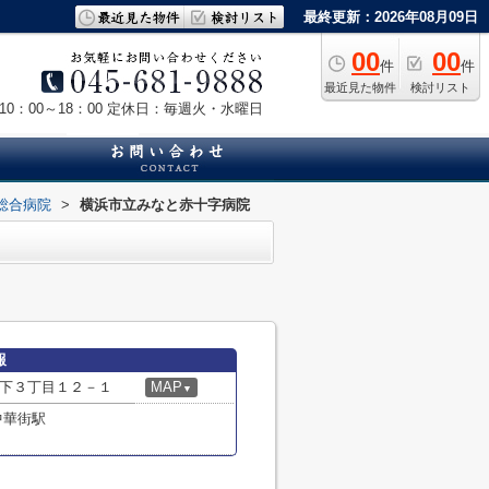
最終更新：2026年08月09日
00
00
件
件
最近見た物件
検討リスト
0：00～18：00
定休日：毎週火・水曜日
総合病院
>
横浜市立みなと赤十字病院
報
下３丁目１２－１
MAP
▼
中華街駅