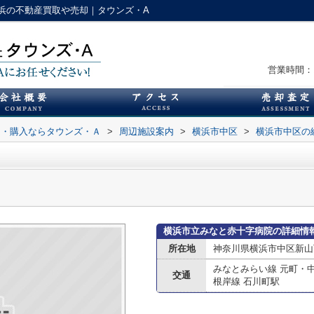
浜の不動産買取や売却｜タウンズ・A
営業時間：1
却・購入ならタウンズ・Ａ
>
周辺施設案内
>
横浜市中区
>
横浜市中区の
横浜市立みなと赤十字病院の詳細情
所在地
神奈川県横浜市中区新山
みなとみらい線 元町・
交通
根岸線 石川町駅