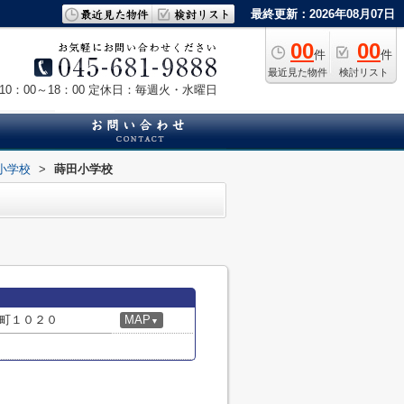
最終更新：2026年08月07日
00
00
件
件
最近見た物件
検討リスト
0：00～18：00
定休日：毎週火・水曜日
小学校
>
蒔田小学校
町１０２０
MAP
▼