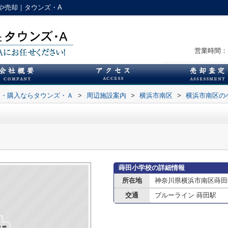
や売却｜タウンズ・A
営業時間：1
却・購入ならタウンズ・Ａ
>
周辺施設案内
>
横浜市南区
>
横浜市南区の
蒔田小学校の詳細情報
所在地
神奈川県横浜市南区蒔田
交通
ブルーライン 蒔田駅