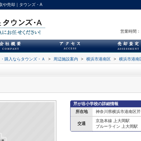
取や売却｜タウンズ・A
営業時間：1
却・購入ならタウンズ・Ａ
>
周辺施設案内
>
横浜市港南区
>
横浜市港南
芹が谷小学校の詳細情報
所在地
神奈川県横浜市港南区芹
京急本線 上大岡駅
交通
ブルーライン 上大岡駅