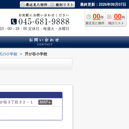
最終更新：2026年08月07日
00
00
件
件
最近見た物件
検討リスト
0：00～18：00
定休日：毎週火・水曜日
区の小学校
>
芹が谷小学校
が谷３丁目３２－１
MAP
▼