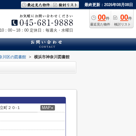
最終更新：2026年08月08日
00
00
件
件
最近見た物件
検討リスト
0：00～18：00
定休日：毎週火・水曜日
奈川区の図書館
>
横浜市神奈川図書館
立町２０-１
MAP
▼