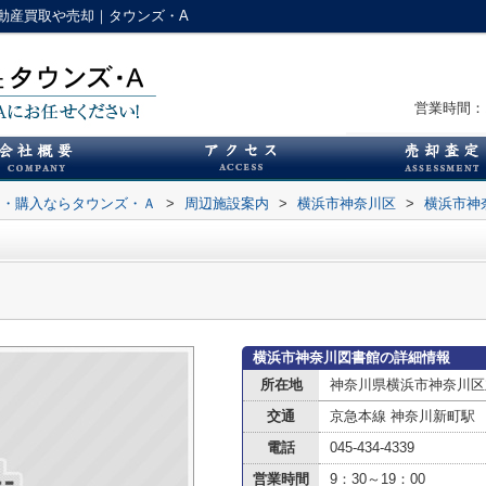
動産買取や売却｜タウンズ・A
営業時間：1
却・購入ならタウンズ・Ａ
>
周辺施設案内
>
横浜市神奈川区
>
横浜市神
横浜市神奈川図書館の詳細情報
所在地
神奈川県横浜市神奈川区
交通
京急本線 神奈川新町駅
電話
045-434-4339
営業時間
9：30～19：00