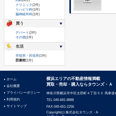
内科
(4件)
クリニック
(2件)
リハビリ科
(1件)
脳神経外科
(1件)
買う
デパート
(2件)
その他
(1件)
生活
市役所・区役所
(1件)
図書館
(1件)
横浜エリアの不動産情報満載
ホーム
買取・売却・購入ならタウンズ・Ａ
会社概要
プライバシーポリシー
神奈川県横浜市中区太田町４丁目５０ 馬車道45
利用規約
TEL:045-681-9888
サイトマップ
FAX:045-651-2256
Copyright(c) 株式会社タウンズ・A