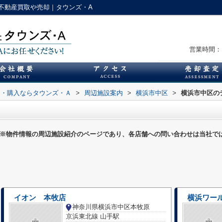
不動産買取や売却｜タウンズ・A
営業時間：1
却・購入ならタウンズ・Ａ
>
周辺施設案内
>
横浜市中区
>
横浜市中区の
※物件情報の周辺施設紹介のページであり、各店舗への問い合わせは当社で
イオン 本牧店
横浜ワー
神奈川県横浜市中区本牧原
京浜東北線 山手駅