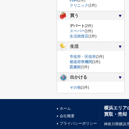
内科
(2件)
クリニック
(1件)
買う
デパート
(2件)
スーパー
(1件)
生活雑貨店
(1件)
生活
市役所・区役所
(1件)
都道府県機関
(1件)
図書館
(1件)
出かける
その他
(1件)
横浜エリア
ホーム
買取・売却
会社概要
プライバシーポリシー
神奈川県横浜市