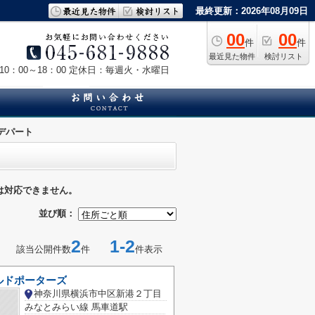
最終更新：2026年08月09日
00
00
件
件
最近見た物件
検討リスト
0：00～18：00
定休日：毎週火・水曜日
デパート
は対応できません。
並び順：
2
1-2
該当公開件数
件
件表示
ルドポーターズ
神奈川県横浜市中区新港２丁目
みなとみらい線 馬車道駅