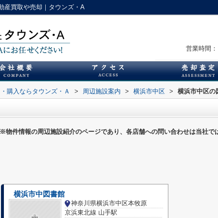
動産買取や売却｜タウンズ・A
営業時間：1
却・購入ならタウンズ・Ａ
>
周辺施設案内
>
横浜市中区
>
横浜市中区の
※物件情報の周辺施設紹介のページであり、各店舗への問い合わせは当社で
横浜市中図書館
神奈川県横浜市中区本牧原
京浜東北線 山手駅