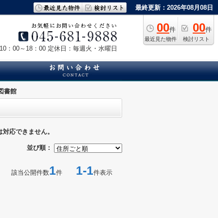
最終更新：2026年08月08日
00
00
件
件
最近見た物件
検討リスト
0：00～18：00
定休日：毎週火・水曜日
図書館
は対応できません。
並び順：
1
1-1
該当公開件数
件
件表示