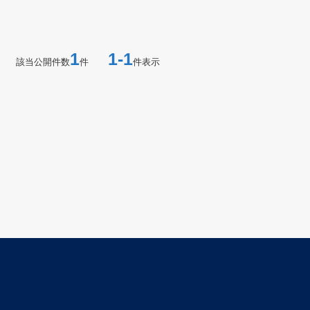
1
1-1
該当公開件数
件
件表示