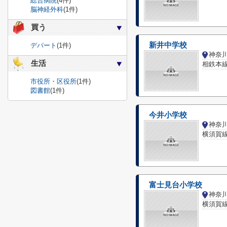
総合病院
(4件)
脳神経外科
(1件)
買う
新井中学校
デパート
(1件)
生活
相鉄本線
市役所・区役所
(1件)
図書館
(1件)
今井小学校
横須賀線
富士見台小学校
横須賀線