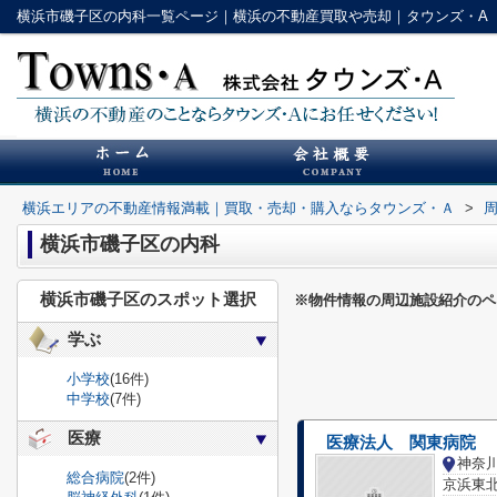
横浜市磯子区の内科一覧ページ｜横浜の不動産買取や売却｜タウンズ・A
横浜エリアの不動産情報満載｜買取・売却・購入ならタウンズ・Ａ
>
横浜市磯子区の内科
横浜市磯子区のスポット選択
※物件情報の周辺施設紹介のペ
学ぶ
小学校
(16件)
中学校
(7件)
医療
医療法人 関東病院
神奈
総合病院
(2件)
京浜東北