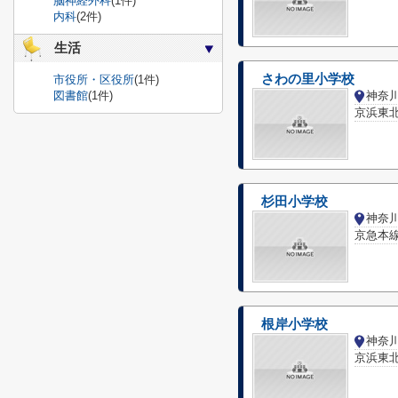
脳神経外科
(1件)
内科
(2件)
生活
さわの里小学校
市役所・区役所
(1件)
図書館
(1件)
神奈
京浜東北
杉田小学校
京急本線
根岸小学校
神奈
京浜東北