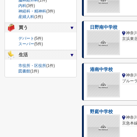
脳神経外科
(1件)
内科
(3件)
神経科・精神科
(3件)
産婦人科
(1件)
日野南中学校
買う
デパート
(5件)
京浜東北
スーパー
(5件)
生活
市役所・区役所
(1件)
港南中学校
図書館
(1件)
ブルーラ
野庭中学校
神奈
京急本線