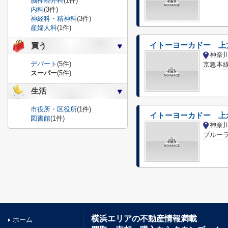
脳神経外科
(1件)
内科
(3件)
神経科・精神科
(3件)
産婦人科
(1件)
イトーヨーカドー 上
買う
デパート
(5件)
京急本線
スーパー
(5件)
生活
市役所・区役所
(1件)
イトーヨーカドー 上
図書館
(1件)
ブルーラ
横浜エリアの不動産情報満載
ホーム