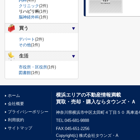
内科
(4件)
クリニック
(2件)
リハビリ科
(1件)
脳神経外科
(1件)
買う
デパート
(2件)
その他
(1件)
生活
市役所・区役所
(1件)
図書館
(1件)
横浜エリアの不動産情報満載
ホーム
買取・売却・購入ならタウンズ・Ａ
会社概要
プライバシーポリシー
神奈川県横浜市中区太田町４丁目５０ 馬車道45
利用規約
TEL:045-681-9888
サイトマップ
FAX:045-651-2256
Copyright(c) 株式会社タウンズ・A