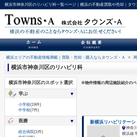
横浜市神奈川区のリハビリ科一覧ページ｜横浜の不動産買取や売却｜タウ
横浜エリアの不動産情報満載｜買取・売却・購入ならタウンズ・Ａ
>
横浜市神奈川区のリハビリ科
横浜市神奈川区のスポット選択
※物件情報の周辺施設紹介のペ
学ぶ
小学校
(19件)
中学校
(7件)
医療
新横浜リハビリテーシ
神奈
総合病院
(1件)
横浜線 