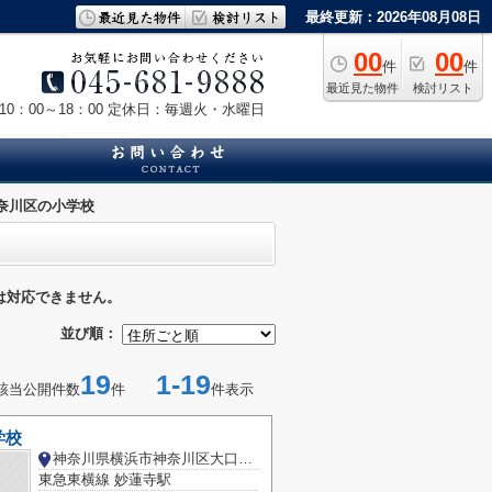
最終更新：2026年08月08日
00
00
件
件
最近見た物件
検討リスト
0：00～18：00
定休日：毎週火・水曜日
奈川区の小学校
は対応できません。
並び順：
19
1-19
該当公開件数
件
件表示
学校
神奈川県横浜市神奈川区大口仲町
東急東横線 妙蓮寺駅