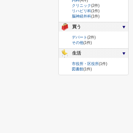
内科
(4件)
クリニック
(2件)
リハビリ科
(1件)
脳神経外科
(1件)
買う
デパート
(2件)
その他
(1件)
生活
市役所・区役所
(1件)
図書館
(1件)