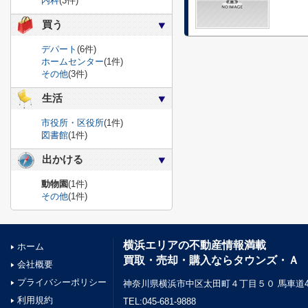
内科
(3件)
買う
デパート
(6件)
ホームセンター
(1件)
その他
(3件)
生活
市役所・区役所
(1件)
図書館
(1件)
出かける
動物園
(1件)
その他
(1件)
横浜エリアの不動産情報満載
ホーム
買取・売却・購入ならタウンズ・Ａ
会社概要
プライバシーポリシー
神奈川県横浜市中区太田町４丁目５０ 馬車道45
利用規約
TEL:045-681-9888