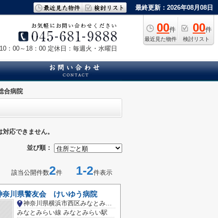
最終更新：2026年08月08日
00
00
件
件
最近見た物件
検討リスト
0：00～18：00
定休日：毎週火・水曜日
総合病院
は対応できません。
並び順：
2
1-2
該当公開件数
件
件表示
神奈川県警友会 けいゆう病院
神奈川県横浜市西区みなとみらい３丁目
みなとみらい線 みなとみらい駅