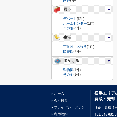
内科
(3件)
買う
デパート
(6件)
ホームセンター
(1件)
その他
(3件)
生活
市役所・区役所
(1件)
図書館
(1件)
出かける
動物園
(1件)
その他
(1件)
横浜エリア
ホーム
買取・売却
会社概要
プライバシーポリシー
神奈川県横浜市
利用規約
TEL:045-681-9