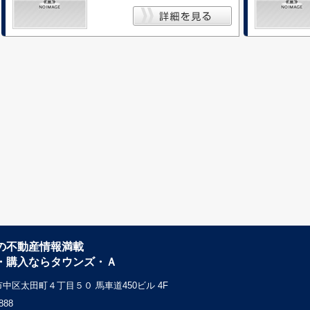
の不動産情報満載
・購入ならタウンズ・Ａ
中区太田町４丁目５０ 馬車道450ビル 4F
888