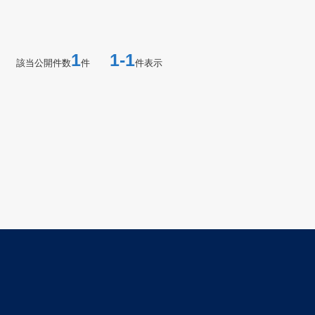
1
1-1
該当公開件数
件
件表示