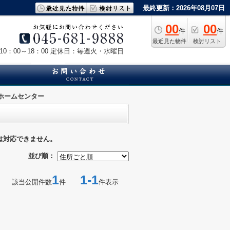
最終更新：2026年08月07日
00
00
件
件
最近見た物件
検討リスト
0：00～18：00
定休日：毎週火・水曜日
ホームセンター
は対応できません。
並び順：
1
1-1
該当公開件数
件
件表示