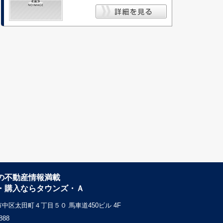
の不動産情報満載
・購入ならタウンズ・Ａ
中区太田町４丁目５０ 馬車道450ビル 4F
888