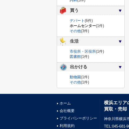
内科
(3件)
買う
デパート
(6件)
ホームセンター
(1件)
その他
(3件)
生活
市役所・区役所
(1件)
図書館
(1件)
出かける
動物園
(1件)
その他
(1件)
横浜エリア
ホーム
買取・売却
会社概要
プライバシーポリシー
神奈川県横浜市
利用規約
TEL:045-681-9